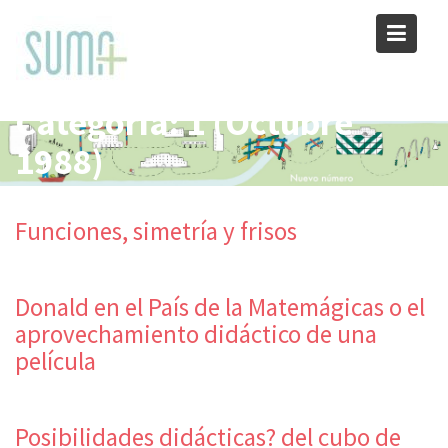
Skip
to
content
Categoría:
1 (Octubre
1988)
Funciones, simetría y frisos
Donald en el País de la Matemágicas o el
aprovechamiento didáctico de una
película
Posibilidades didácticas? del cubo de