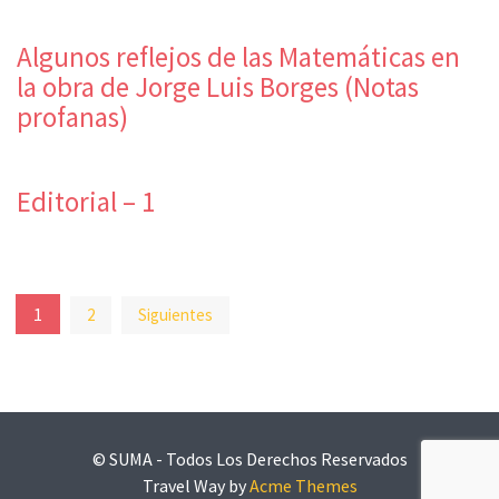
Algunos reflejos de las Matemáticas en
la obra de Jorge Luis Borges (Notas
profanas)
Editorial – 1
Paginación
1
2
Siguientes
de
entradas
© SUMA - Todos Los Derechos Reservados
Travel Way by
Acme Themes