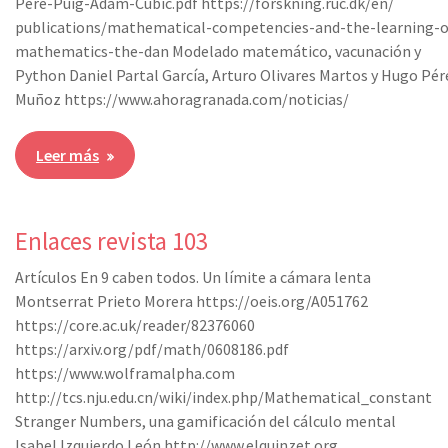
Pere-Puig-Adam-Cubic.pdf https://forskning.ruc.dk/en/
publications/mathematical-competencies-and-the-learning-o
mathematics-the-dan Modelado matemático, vacunación y
Python Daniel Partal García, Arturo Olivares Martos y Hugo Pér
Muñoz https://www.ahoragranada.com/noticias/
Leer más
Enlaces revista 103
Artículos En 9 caben todos. Un límite a cámara lenta
Montserrat Prieto Morera https://oeis.org/A051762
https://core.ac.uk/reader/82376060
https://arxiv.org/pdf/math/0608186.pdf
https://www.wolframalpha.com
http://tcs.nju.edu.cn/wiki/index.php/Mathematical_constant
Stranger Numbers, una gamificación del cálculo mental
Isabel Izquierdo León http://www.elquinzet.org