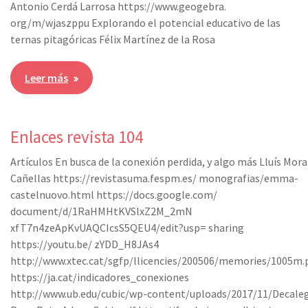
Antonio Cerdá Larrosa https://www.geogebra.
org/m/wjaszppu Explorando el potencial educativo de las
ternas pitagóricas Félix Martínez de la Rosa
Leer más
Enlaces revista 104
Artículos En busca de la conexión perdida, y algo más Lluís Mora
Cañellas https://revistasuma.fespm.es/ monografias/emma-
castelnuovo.html https://docs.google.com/
document/d/1RaHMHtKVSlxZ2M_2mN
xfT7n4zeApKvUAQCIcsS5QEU4/edit?usp= sharing
https://youtu.be/ zYDD_H8JAs4
http://www.xtec.cat/sgfp/llicencies/200506/memories/1005m.
https://ja.cat/indicadores_conexiones
http://www.ub.edu/cubic/wp-content/uploads/2017/11/Decale