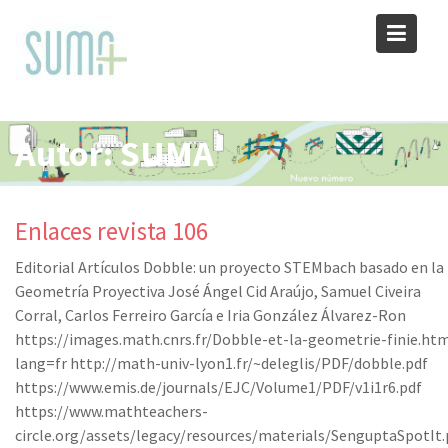
Skip
to
content
Autor:
SUMA
Enlaces revista 106
Editorial Artículos Dobble: un proyecto STEMbach basado en la
Geometría Proyectiva José Ángel Cid Araújo, Samuel Civeira
Corral, Carlos Ferreiro García e Iria González Álvarez-Ron
https://images.math.cnrs.fr/Dobble-et-la-geometrie-finie.ht
lang=fr http://math-univ-lyon1.fr/~deleglis/PDF/dobble.pdf
https://www.emis.de/journals/EJC/Volume1/PDF/v1i1r6.pdf
https://www.mathteachers­
circle.org/assets/legacy/resources/materials/SenguptaSpotIt.