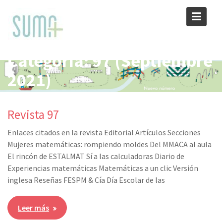
Skip
to
content
Categoría:
97 (Septiembre
2021)
Revista 97
Enlaces citados en la revista Editorial Artículos Secciones
Mujeres matemáticas: rompiendo moldes Del MMACA al aula
El rincón de ESTALMAT Sí a las calculadoras Diario de
Experiencias matemáticas Matemáticas a un clic Versión
inglesa Reseñas FESPM & Cía Día Escolar de las
Leer más